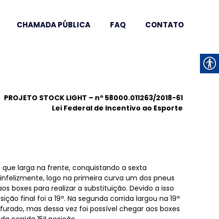
CHAMADA PÚBLICA
FAQ
CONTATO
PROJETO STOCK LIGHT – nº 58000.011263/2018-61
Lei Federal de Incentivo ao Esporte
que larga na frente, conquistando a sexta
, infelizmente, logo na primeira curva um dos pneus
os boxes para realizar a substituição. Devido a isso
ção final foi a 19ª. Na segunda corrida largou na 19ª
urado, mas dessa vez foi possível chegar aos boxes
nda corrida 15ª posição.